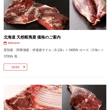
北海道 天然蝦夷鹿 価格のご案内
2017.12.02
登別産・阿寒湖産・伊達産サドル（6-12k）= 3400/k ロース（3-5k）=
3700/k 骨…
MORE