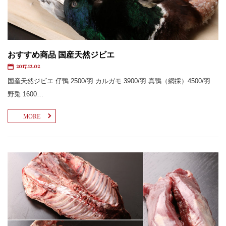
おすすめ商品 国産天然ジビエ
2017.12.02
国産天然ジビエ 仔鴨 2500/羽 カルガモ 3900/羽 真鴨（網採）4500/羽
野兎 1600…
MORE