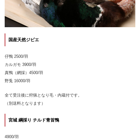
国産天然ジビエ
仔鴨 2500/羽
カルガモ 3900/羽
真鴨（網採）4500/羽
野兎 16000/羽
全て受注後に狩猟となり毛・内蔵付です。
（別送料となります）
宮城 綱採り チルド青首鴨
4900/羽