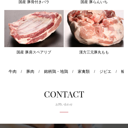
国産 豚骨付きバラ
国産 豚らんいち
国産 豚肩スペアリブ
漢方三元豚丸もも
牛肉
豚肉
銘柄鶏・地鶏
家禽類
ジビエ
輸
/
/
/
/
/
CONTACT
お問い合わせ