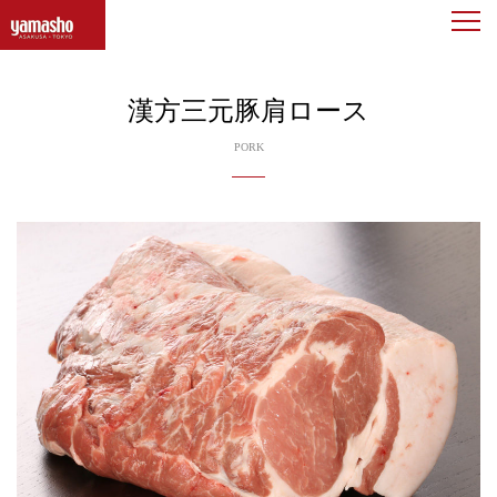
togg
navi
漢方三元豚肩ロース
PORK