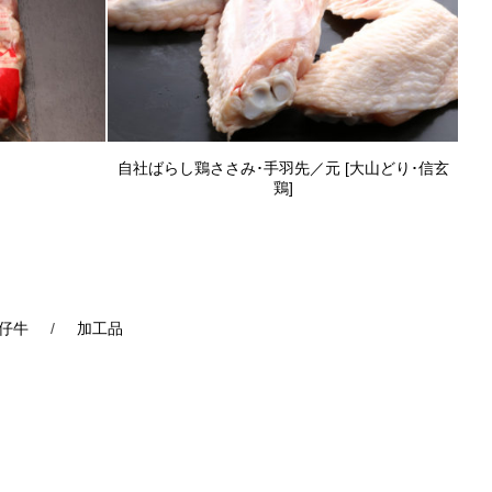
自社ばらし鶏ささみ･手羽先／元 [大山どり･信玄
鶏]
仔牛
/
加工品