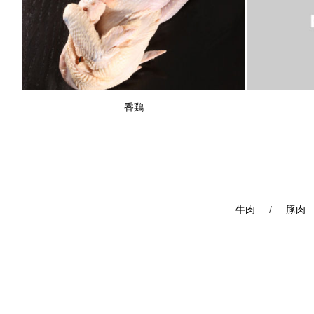
香鶏
牛肉
/
豚肉