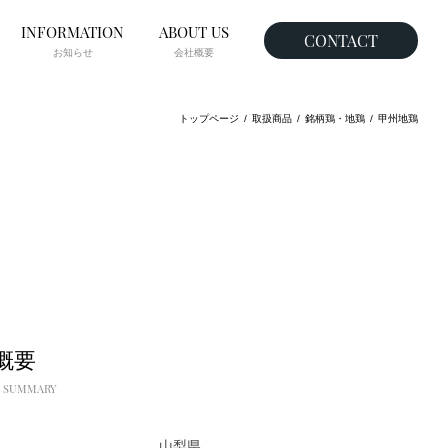
INFORMATION
ABOUT US
CONTACT
お知らせ
会社概要
トップページ
取扱商品
銘柄鶏・地鶏
甲州地鶏
概要
 SUMMARY
山梨県